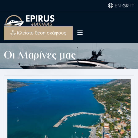
EN
GR
IT
Κλείστε θέση σκάφους
Οι Μαρίνες μας